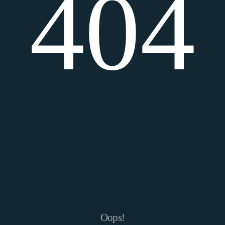
404
Oops!